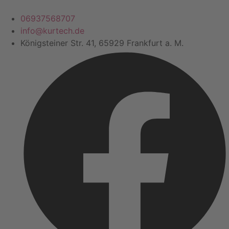
Zum
Inhalt
06937568707
springen
info@kurtech.de
Königsteiner Str. 41, 65929 Frankfurt a. M.