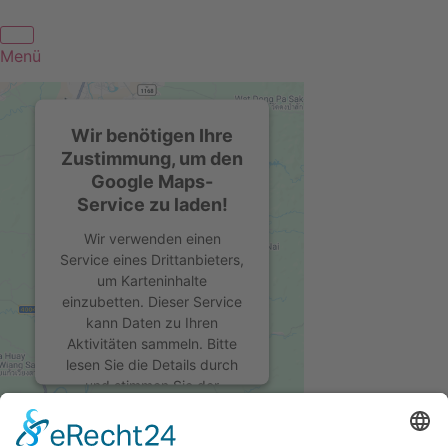
Menü
Wir benötigen Ihre
Zustimmung, um den
Google Maps-
Service zu laden!
Wir verwenden einen
Service eines Drittanbieters,
um Karteninhalte
einzubetten. Dieser Service
kann Daten zu Ihren
Aktivitäten sammeln. Bitte
lesen Sie die Details durch
und stimmen Sie der
Nutzung des Service zu, um
Kontakt
diese Karte anzuzeigen.